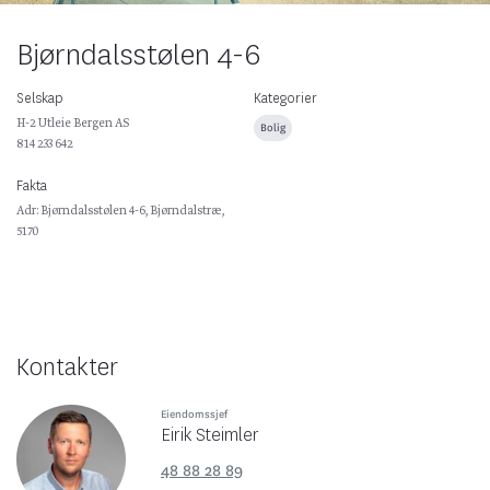
Bjørndalsstølen 4-6
Selskap
Kategorier
H-2 Utleie Bergen AS
Bolig
814 233 642
Fakta
Adr: Bjørndalsstølen 4-6, Bjørndalstræ,
5170
Kontakter
Eiendomssjef
Eirik Steimler
48 88 28 89