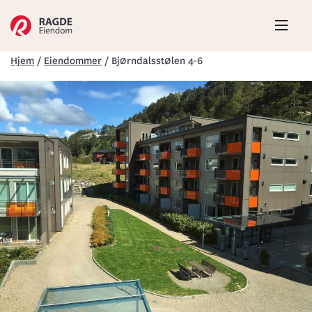
Hove
Hjem
/
Eiendommer
/
Bjørndalsstølen 4-6