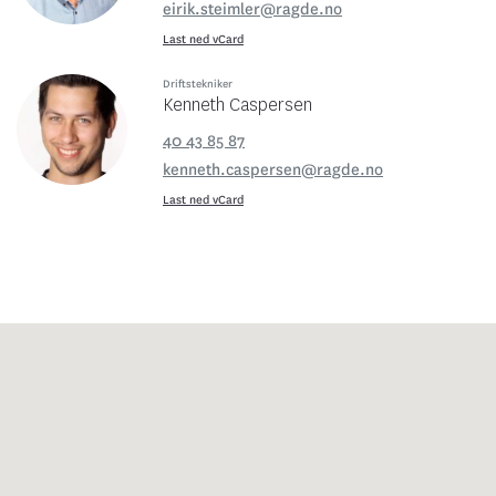
eirik.steimler@ragde.no
Last ned vCard
Driftstekniker
Kenneth Caspersen
40 43 85 87
kenneth.caspersen@ragde.no
Last ned vCard