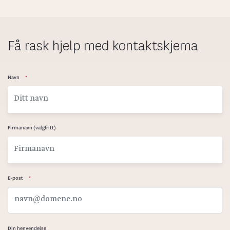
Få rask hjelp med kontaktskjema
Navn
*
Firmanavn (valgfritt)
E-post
*
Din henvendelse