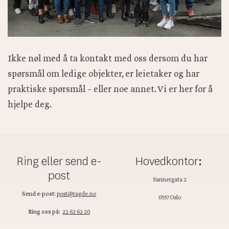
Ikke nøl med å ta kontakt med oss dersom du har
spørsmål om ledige objekter, er leietaker og har
praktiske spørsmål – eller noe annet. Vi er her for å
hjelpe deg.
Ring eller send e-
Hovedkontor
:
post
Sannergata 2
Send e-post:
post@ragde.no
0557 Oslo
Ring oss på:
22 62 62 20