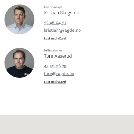
Eiendomssjef
Kristian Skogsrud
93 46 04 91
kristian@ragde.no
Last ned vCard
Driftstekniker
Tore Aaserud
45 50 06 79
tore@ragde.no
Last ned vCard