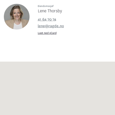
Eiendomssjef
Lene Thorsby
41 64 70 74
lene@ragde.no
Last ned vCard