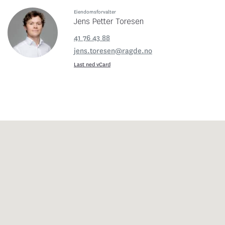
Eiendomsforvalter
Jens Petter Toresen
41 76 43 88
jens.toresen@ragde.no
Last ned vCard