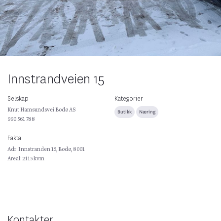
Innstrandveien 15
Selskap
Kategorier
Knut Hamsundsvei Bodø AS
Butikk
Næring
990 561 788
Fakta
Adr: Innstranden 15, Bodø, 8001
Areal: 2115 kvm
Kontakter