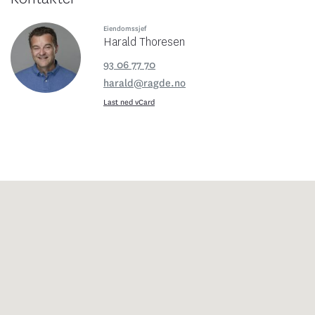
Eiendomssjef
Harald Thoresen
93 06 77 70
harald@ragde.no
Last ned vCard