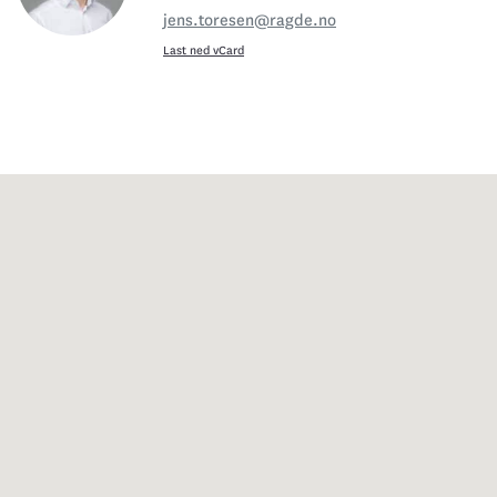
jens.toresen@ragde.no
Last ned vCard