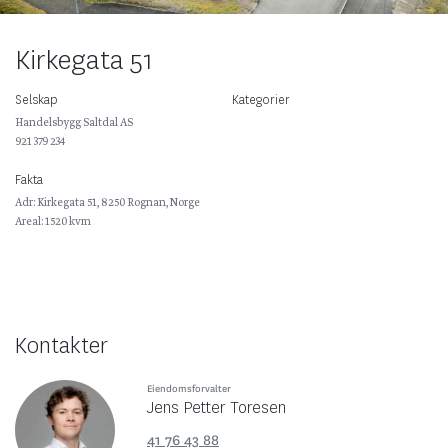
Kirkegata 51
Selskap
Kategorier
Handelsbygg Saltdal AS
921 379 234
Fakta
Adr: Kirkegata 51, 8250 Rognan, Norge
Areal: 1520 kvm
Kontakter
Eiendomsforvalter
Jens Petter Toresen
41 76 43 88