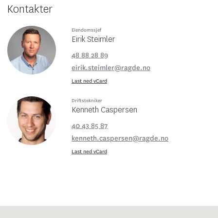
Kontakter
Eiendomssjef
Eirik Steimler
48 88 28 89
eirik.steimler@ragde.no
Last ned vCard
Driftstekniker
Kenneth Caspersen
40 43 85 87
kenneth.caspersen@ragde.no
Last ned vCard