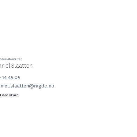
ndomsforvalter
niel Slaatten
 14 45 05
niel.slaatten@ragde.no
t ned vCard