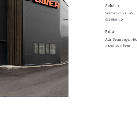
Selskap
Semsvegen 46 AS
914 980 410
Fakta
Adr: Semsvegen 46
Areal: 3693 kvm