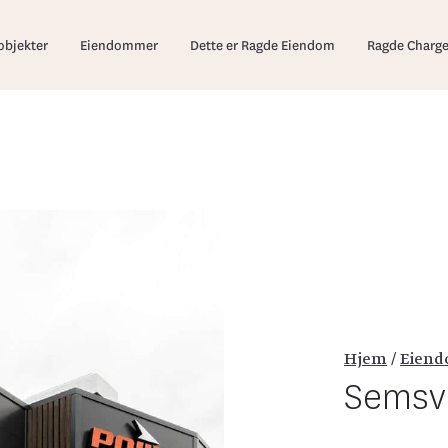
edmeny
objekter
Eiendommer
Dette er Ragde Eiendom
Ragde Charg
Hjem
/
Eien
Semsv