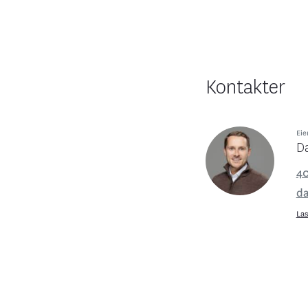
Kontakter
Eie
Da
40
da
Las