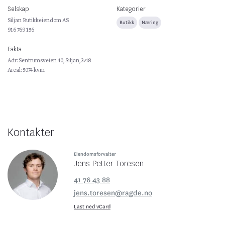
Selskap
Kategorier
Siljan Butikkeiendom AS
Butikk
Næring
916 769 156
Fakta
Adr: Sentrumsveien 40, Siljan, 3748
Areal: 5074 kvm
Kontakter
Eiendomsforvalter
Jens Petter Toresen
41 76 43 88
jens.toresen@ragde.no
Last ned vCard