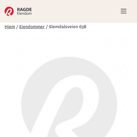
Hove
Hjem
/
Eiendommer
/
Slemdalsveien 63B