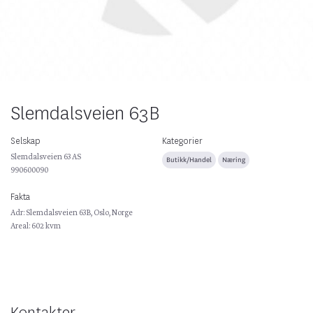
Slemdalsveien 63B
Selskap
Kategorier
Slemdalsveien 63 AS
Butikk/Handel
Næring
990600090
Fakta
Adr: Slemdalsveien 63B, Oslo, Norge
Areal: 602 kvm
Kontakter