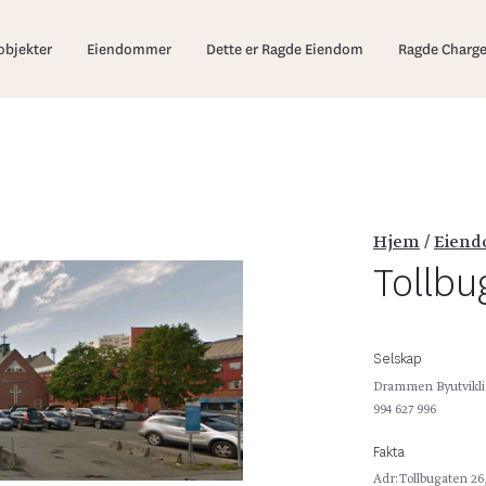
edmeny
objekter
Eiendommer
Dette er Ragde Eiendom
Ragde Charg
Hjem
/
Eien
Tollbu
Selskap
Drammen Byutvikli
994 627 996
Fakta
Adr: Tollbugaten 2