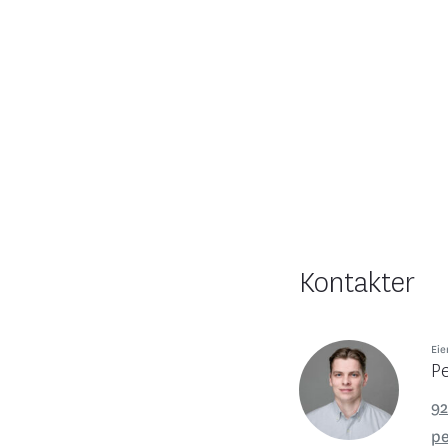
Kontakter
Eie
P
92
p