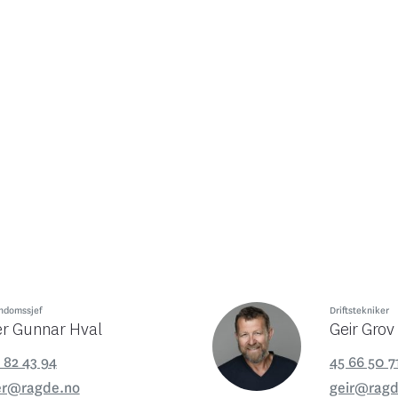
ndomssjef
Driftstekniker
er Gunnar Hval
Geir Grov
 82 43 94
45 66 50 7
er@ragde.no
geir@ragd