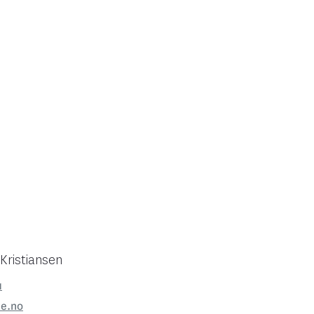
 Kristiansen
1
e.no