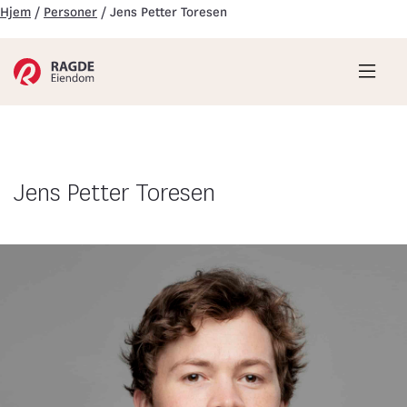
Hjem
/
Personer
/
Jens Petter Toresen
Hove
Jens Petter Toresen